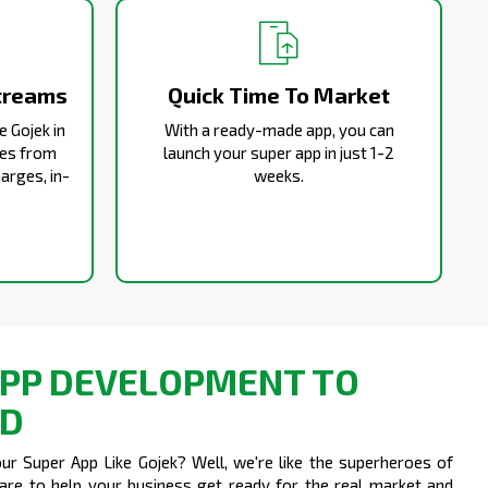
treams
Quick Time To Market
e Gojek in
With a ready-made app, you can
ues from
launch your super app in just 1-2
arges, in-
weeks.
PP DEVELOPMENT TO
ND
r Super App Like Gojek? Well, we're like the superheroes of
s are to help your business get ready for the real market and