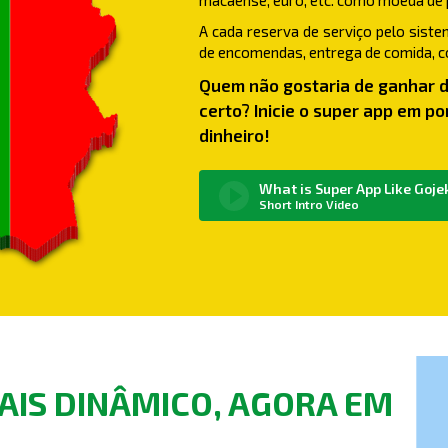
macaense, euro, etc. como moeda de
A cada reserva de serviço pelo siste
de encomendas, entrega de comida, co
Quem não gostaria de ganhar di
certo? Inicie o
super app
em por
dinheiro!
What is Super App Like Goje
Short Intro Video
MAIS DINÂMICO, AGORA EM