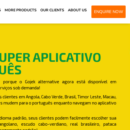
S
MORE PRODUCTS
OUR CLIENTS
ABOUT US
ENQUIRE NOW
SUPER APLICATIVO
UÊS
 porque o Gojek alternative agora está disponível em
erviços sob demanda!
s clientes em Angola, Cabo Verde, Brasil, Timor Leste, Macau,
ses mudem para o português enquanto navegam no aplicativo
ioma padrão, seus clientes podem facilmente escolher sua
olano, escudo cabo-verdiano, real brasileiro, pataca