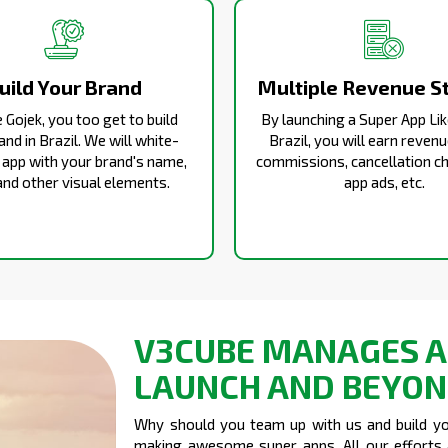
uild Your Brand
Multiple Revenue S
e Gojek, you too get to build
By launching a Super App Lik
and in Brazil. We will white-
Brazil, you will earn reven
e app with your brand's name,
commissions, cancellation ch
and other visual elements.
app ads, etc.
V3CUBE MANAGES A
LAUNCH AND BEYO
Why should you team up with us and build you
making awesome
super apps
. All our effort