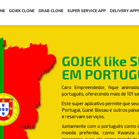
ONE
GOJEK CLONE
GRAB CLONE
SUPER SERVICE APP
DELIVERY APP
GOJEK like 
EM PORTUG
Caro Empreendedor, fique animado
português, oferecendo mais de 101 s
Este super aplicativo permite que seu
Portugal, Guiné Bissau e outros paí
e reservam serviços.
Juntamente com o português como id
moeda preferida, como Kwanza ang