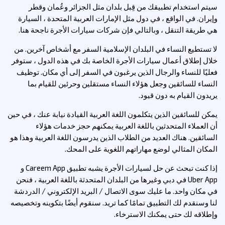
سيتم استخدام تطبيقك من قِبل بلدان مثل الجزائر وعُمان وقطر
وإيران. في الواقع ، في دول مثل الإمارات العربية المتحدة ، السيارة
هي طريقة التنقل ، وبالتالي فإن شركات سيارات الأجرة ناجحة هنا.
لا تستطيع النساء في البلدان الإسلامية السفر مع أشخاص آخرين. من
خلال إطلاق أعمال سيارات الأجرة الخاصة بك في هذه الدول ، ستوفر
فعليًا للنساء والرجال الذين يرغبون في السفر إلى أي مكان. توظيف
النساء للسائقين وجعل هؤلاء النساء مستقلين وحرئين للقيام بما
يريدون القيام به دون قيود.
يمكن للسائقين الذين يتكلمون اللغة العربية القيادة نيابة عنك ، في حين
أن العملاء المتحدثين باللغة العربية يمكنهم حجز خدمات هؤلاء
السائقين. هناك العديد من الطلاب الذين يدرسون اللغة العربية وهذا هو
المكان المثالي لوضع مهاراتهم اللغوية على المحك.
إذا كنت تبحث عن حل لسيارات الأجرة يشبه تطبيق Careem App و
Uber App في دبي وغيرها من البلدان المتحدثة باللغة العربية ، فنحن
في مكان واحد. ما عليك سوى الاتصال / البريد الإلكتروني / الدردشة
لنا وسنقدم لك التطبيق تمامًا كما تريد. سنقوم أيضًا بتكوينه وتخصيصه
وإطلاقه لك حتى يمكنك الاسترخاء.